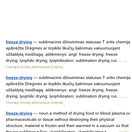
freeze drying
— sublimacinis džiovinimas statusas T sritis chemija
apibrėžtis Drėgmės ar tirpiklio likučių šalinimas vakuumuojant
užšaldytą medžiagą. atitikmenys: angl. freeze drying; freeze
drying; lyophilic drying; lyophilization; sublimation drying rus.… …
Chemijos terminų aiškinamasis žodynas
freeze-drying
— sublimacinis džiovinimas statusas T sritis chemija
apibrėžtis Drėgmės ar tirpiklio likučių šalinimas vakuumuojant
užšaldytą medžiagą. atitikmenys: angl. freeze drying; freeze
drying; lyophilic drying; lyophilization; sublimation drying rus.… …
Chemijos terminų aiškinamasis žodynas
freeze-drying
— noun a method of drying food or blood plasma or
pharmaceuticals or tissue without destroying their physical
structure; material is frozen and then warmed in a vacuum so that
the ice sublimes • Syn: ↑lyophilization, ↑lyophilisation •… …