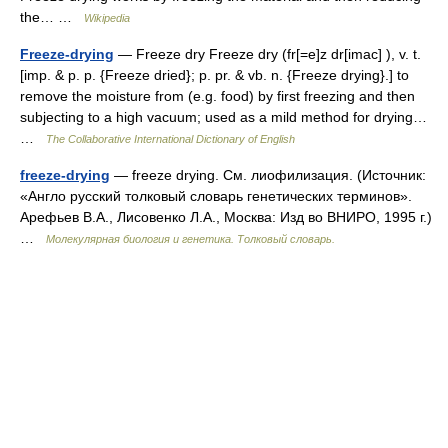
the… …
Wikipedia
Freeze-drying
— Freeze dry Freeze dry (fr[=e]z dr[imac] ), v. t.
[imp. & p. p. {Freeze dried}; p. pr. & vb. n. {Freeze drying}.] to
remove the moisture from (e.g. food) by first freezing and then
subjecting to a high vacuum; used as a mild method for drying…
…
The Collaborative International Dictionary of English
freeze-drying
— freeze drying. См. лиофилизация. (Источник:
«Англо русский толковый словарь генетических терминов».
Арефьев В.А., Лисовенко Л.А., Москва: Изд во ВНИРО, 1995 г.)
…
Молекулярная биология и генетика. Толковый словарь.